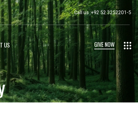
Call us :
+92 52 3252201-5
GIVE NOW
T US
y