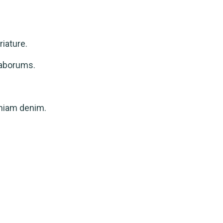
riature.
 laborums.
eniam denim.