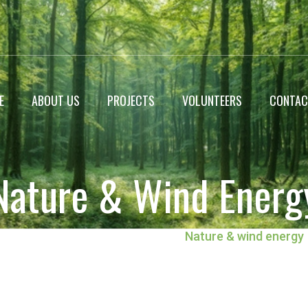
E
ABOUT US
PROJECTS
VOLUNTEERS
CONTAC
WildLife Encyclopedia
Nature & Wind Energ
Roadside Plantation
Landscaping projects
Home
Environmental Audit
Nature & wind energy
Miyawaki Forest