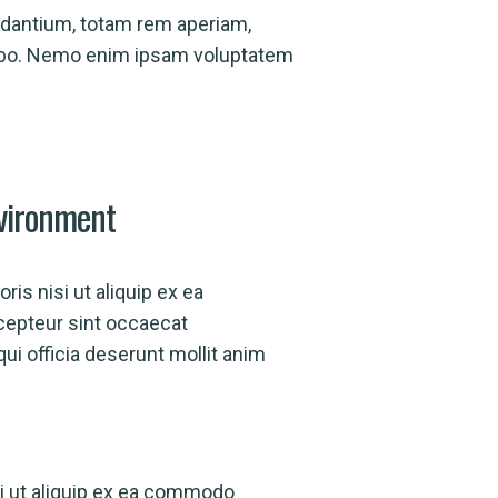
udantium, totam rem aperiam,
licabo. Nemo enim ipsam voluptatem
vironment
ris nisi ut aliquip ex ea
cepteur sint occaecat
qui officia deserunt mollit anim
si ut aliquip ex ea commodo