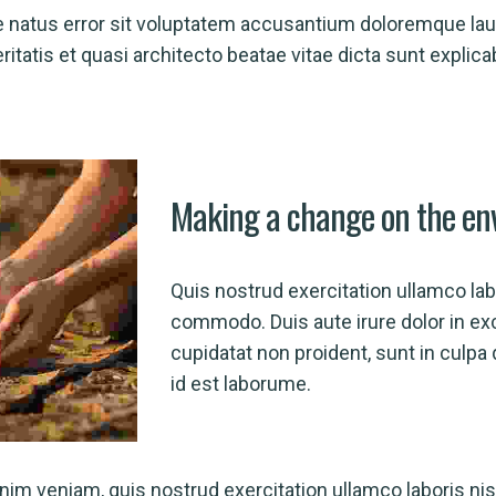
te natus error sit voluptatem accusantium doloremque la
veritatis et quasi architecto beatae vitae dicta sunt exp
Making a change on the en
Quis nostrud exercitation ullamco labo
commodo. Duis aute irure dolor in ex
cupidatat non proident, sunt in culpa 
id est laborume.
nim veniam, quis nostrud exercitation ullamco laboris ni